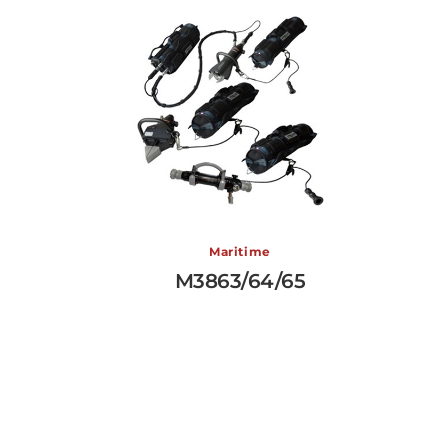
M3863/64/65
Maritime
M3863/64/65
View More →