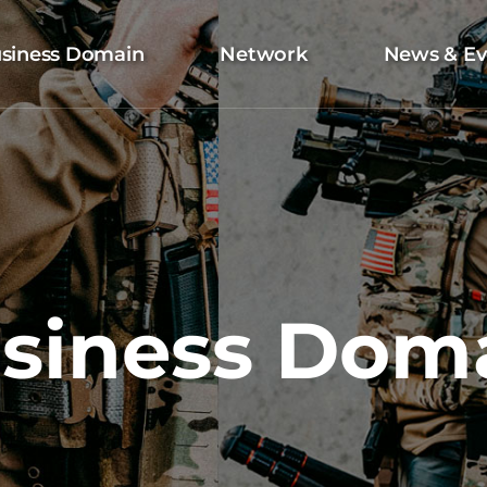
siness Domain
Network
News & Ev
siness Dom