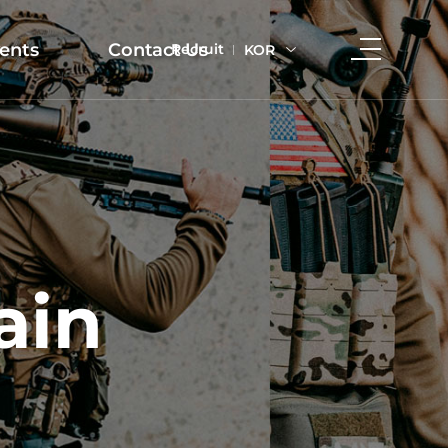
ents
Contact Us
Recruit
KOR
ain